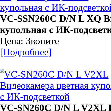
VC-SSN260C D/N L XQ В
купольная с ИК-подсвет
Цена: Звоните
[Подробнее]
VC-SN260C D/N L V2XL 