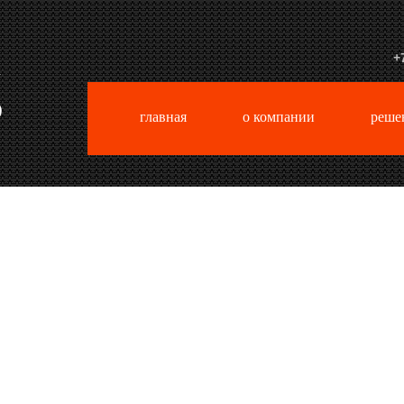
+
главная
о компании
реше