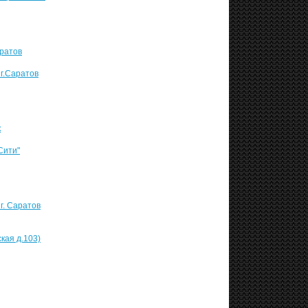
аратов
 г.Саратов
к
Сити"
г. Саратов
кая д.103)