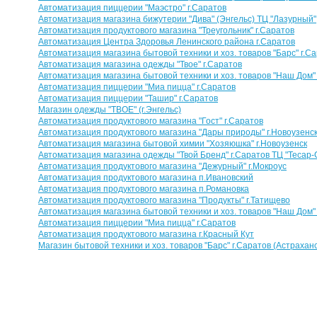
Автоматизация пиццерии "Маэстро" г.Саратов
Автоматизация магазина бижутерии "Дива" (Энгельс) ТЦ "Лазурный"
Автоматизация продуктового магазина "Треугольник" г.Саратов
Автоматизация Центра Здоровья Ленинского района г.Саратов
Автоматизация магазина бытовой техники и хоз. товаров "Барс" г.С
Автоматизация магазина одежды "Твое" г.Саратов
Автоматизация магазина бытовой техники и хоз. товаров "Наш Дом"
Автоматизация пиццерии "Миа пицца" г.Саратов
Автоматизация пиццерии "Ташир" г.Саратов
Магазин одежды "ТВОЕ" (г.Энгельс)
Автоматизация продуктового магазина "Гост" г.Саратов
Автоматизация продуктового магазина "Дары природы" г.Новоузенс
Автоматизация магазина бытовой химии "Хозяюшка" г.Новоузенск
Автоматизация магазина одежды "Твой Бренд" г.Саратов ТЦ "Тесар-
Автоматизация продуктового магазина "Дежурный" г.Мокроус
Автоматизация продуктового магазина п.Ивановский
Автоматизация продуктового магазина п.Романовка
Автоматизация продуктового магазина "Продукты" г.Татищево
Автоматизация магазина бытовой техники и хоз. товаров "Наш Дом" 
Автоматизация пиццерии "Миа пицца" г.Саратов
Автоматизация продуктового магазина г.Красный Кут
Магазин бытовой техники и хоз. товаров "Барс" г.Саратов (Астраханс