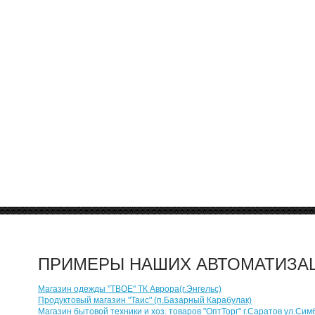
ПРИМЕРЫ НАШИХ АВТОМАТИЗА
Магазин одежды "ТВОЕ" ТК Аврора(г.Энгельс)
Продуктовый магазин "Таис" (п.Базарный Карабулак)
Магазин бытовой техники и хоз. товаров "ОптТорг" г.Саратов ул.Сим